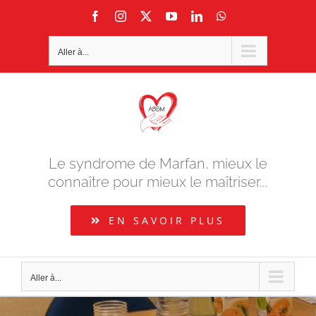
Passer
Facebook
Instagram
X
YouTube
LinkedIn
WhatsApp
au
contenu
Aller à...
Le syndrome de Marfan, mieux le
connaître pour mieux le maîtriser...
EN SAVOIR PLUS
Aller à...