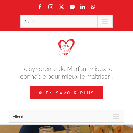
Passer
Facebook
Instagram
X
YouTube
LinkedIn
WhatsApp
au
contenu
Aller à...
Le syndrome de Marfan, mieux le
connaître pour mieux le maîtriser...
EN SAVOIR PLUS
Aller à...