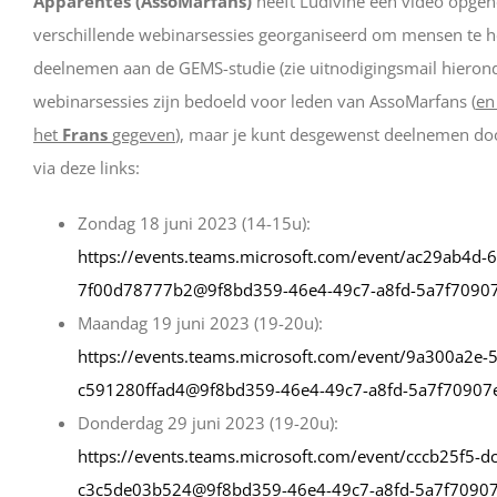
Apparentés (AssoMarfans)
heeft Ludivine een video opg
verschillende webinarsessies georganiseerd om mensen te he
deelnemen aan de GEMS-studie (zie uitnodigingsmail hierond
webinarsessies zijn bedoeld voor leden van AssoMarfans (
en
het
Frans
gegeven
), maar je kunt desgewenst deelnemen doo
via deze links:
Zondag 18 juni 2023 (14-15u):
https://events.teams.microsoft.com/event/ac29ab4d-
7f00d78777b2@9f8bd359-46e4-49c7-a8fd-5a7f7090
Maandag 19 juni 2023 (19-20u):
https://events.teams.microsoft.com/event/9a300a2e-
c591280ffad4@9f8bd359-46e4-49c7-a8fd-5a7f70907
Donderdag 29 juni 2023 (19-20u):
https://events.teams.microsoft.com/event/cccb25f5-d
c3c5de03b524@9f8bd359-46e4-49c7-a8fd-5a7f70907