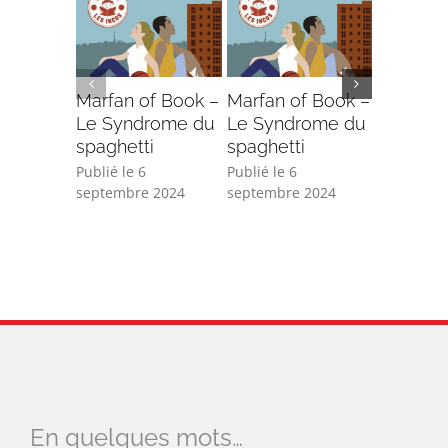
Marfan of Book –
Marfan of Book –
MarFan 
Le Syndrome du
Le Syndrome du
Publié le 
spaghetti
spaghetti
2024
Publié le 6
Publié le 6
septembre 2024
septembre 2024
En quelques mots…