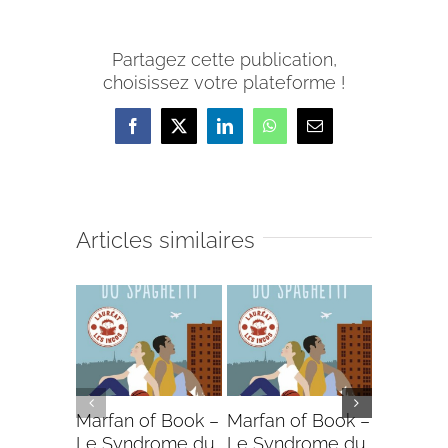
Partagez cette publication,
choisissez votre plateforme !
Facebook
X
LinkedIn
WhatsApp
Email
Articles similaires
Marfan of Book –
Marfan of Book –
MarFan 
Le Syndrome du
Le Syndrome du
Publié le 